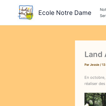
Aller
au
Not
Ecole Notre Dame
contenu
Ser
Land 
Par
Jessie
/
13
En octobre,
réaliser des